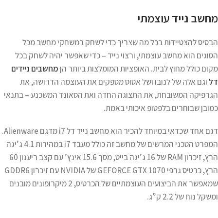
מחשב נייד עוצמתי
הבסיס להצטיידות בכל מה שצריך כדי לשחק במשחקי מחשב מכל
הסוגים הוא מחשב עוצמתי, ורצוי נייד – כדי שאפשר יהיה לשחק בכל
מקום כולל מחוץ לבית. האופציות המומלצות ביותר הן
מחשבים ניידים
דל
וגם אלה של לנובו ושל אסוס מספקים את העוצמה הדרושה, את
הגרפיקה המשובחת, את התצוגה החדה ואת הסאונד המשכנע – בתנאי
כמובן שבוחרים בלפטופ איכותי באמת.
דגם אחד שכדאי במיוחד להכיר הוא מחשב נייד דל i7 מדגם Alienware.
המפרט הטכני המרשים של מחשב זה כולל מעבד i7 במהירות 4.1 ג’יגה
הרץ, זיכרון RAM של 16 ג’יגה בייט, מסך 15.6 אינץ’ עם קצב ריענון 60
הרץ, כרטיס גרפי GEFORCE GTX 1070 של NVIDIA עם זיכרון GDDR6
שמאפשר את הביצועים העוצמתיים של הכרטיס, 2 מיקרופונים מובנים
ומשקל נוח של 2.2 ק”ג.