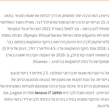
גיימינג הוא הרבה יותר ממשחק או דרך לבלות את שעות הפנאי. במאה
ה-21 הגיימרים הרציניים הם ספורטאים לכל דבר, ואפילו הוועד האולימפי
מתחיל להבין זאת – וכך למשל באפריל 2021 הוא הודיע על קיומן של
תחרויות eSports תחת הטייטל Olympic Virtual Series. הוכחה נוספת
(למי שזקוק לכך) היא הזינוק הדרמטי בהיקף ההשקעות בתחום: כבר
ב-2018 עמד היקף ההשקעות על כ-4.5 מיליארד דולר, זינוק של פי 9 (!)
בהשוואה לשנה קודם לכן, וב-2020 אף הוקמה הקרן הראשונה בארץ
שמוקדשת כל כולה להשקעות בגיימינג – VGames.
על-פי הערכות שונות יש ברחבי העולם כ-2.5 מיליארד גיימרים וגם
גיימריות. על-מנת למצות את פוטנציאל ההנאה מהמגוון הרחב של
המשחקים נדרש ציוד איכותי ובפרט כזה שמותאם לפעילות הספציפית של
הגיימינג. דוגמה טובה לכך היא
מחשב lenovo i7
מסדרת Legion, וגם
הציוד ההיקפי משפיע במידה ניכרת על היכולת להביא לידי ביטוי יכולות
וליהנות.