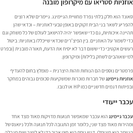
אוזניות סטריאו עם מיקרופון מובנה
סאונד הוא חלק בלתי נפרד מחוויית הגיימינג. גיימרים שלא רוצים
להפריע לשאר בני הבית זקוקים באופן טבעי לאוזניות – וכדאי שהן
תהיינה איכותיות, גם כדי שאפשר יהיה להישאב לעולם של כל משחק וגם
כדי לשמור על האוזניים. בין הפיצ’רים שכדאי שייכללו באוזניות: ביטול
רעשים אקטיבי כדי ששום דבר לא יסיח את הדעת, תאורה מובנית (ובפרט
למי שאוהבים לשחק בלילות) ומיקרופון.
פרמטרים נוספים הם הנוחות וזהות היצרנית – מומלץ בחום להעדיף
אוזניות גיימינג
של חברות מוכרות שמשקיעות סכומים גבוהים במחקר
ובפיתוח דגמים חדשניים כמו HP או לנובו.
עכבר ייעודי
עכבר גיימינג
הוא עכבר שמאפשר תנועות מדויקות מאוד מצד אחד
ומהירות מאוד מצד שני, כלומר זמן התגובה לכל תנועה ולכל ניואנס של
הגיימר הוא מינימלי. דגש נוסף הוא חוט ארוך כדי לא לייצר שום מגבלה